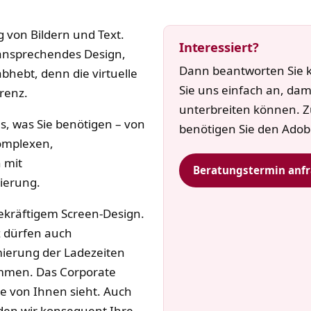
 von Bildern und Text.
Interessiert?
, ansprechendes Design,
Dann beantworten Sie 
bhebt, denn die virtuelle
Sie uns einfach an, dam
renz.
unterbreiten können. 
s, was Sie benötigen – von
benötigen Sie den Ado
komplexen,
 mit
Beratungstermin anf
ierung.
gekräftigem Screen-Design.
z dürfen auch
imierung der Ladezeiten
ommen. Das Corporate
de von Ihnen sieht. Auch
den wir konsequent Ihre